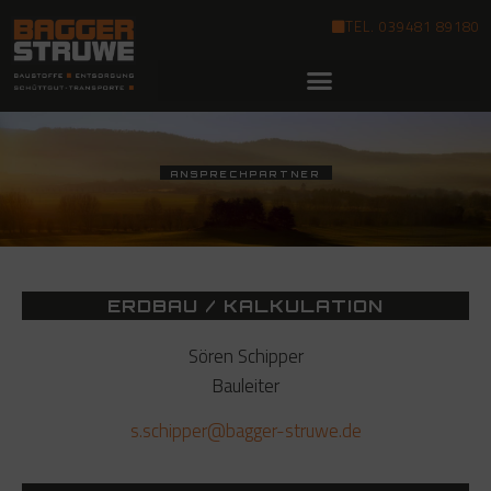
TEL. 039481 89180
ANSPRECHPARTNER
ERDBAU / KALKULATION
Sören Schipper
Bauleiter
s.schipper@bagger-struwe.de