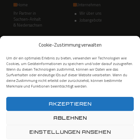
Home
Unternehmen
Ihr Partner in
Wir über uns
Sachsen-Anhalt
Jobangebote
& Niedersachsen
Leistungen
Kiesgruben & Deponien
Cookie-Zustimmung verwalten
Baustoffe
Kiestagebau
Um dir ein optimales Erlebnis zu bieten, verwenden wir Technologien wie
Schüttgut-Transporte
Kiesgrube
Cookies, um Geräteinformationen zu speichern und/oder darauf zuzugreifen.
Erdbau
Recyclingplatz
Wenn du diesen Technologien zustimmst, können wir Daten wie das
Abbrucharbeiten
Deponie
Surfverhalten oder eindeutige IDs auf dieser Website verarbeiten. Wenn du
Entsorgung
deine Zustimmung nicht erteilst oder zurückziehst, können bestimmte
Referenzen
Merkmale und Funktionen beeinträchtigt werden.
Kontakt
AKZEPTIEREN
Breite Straße 3
06458 Hedersleben
ABLEHNEN
Zweigstelle
Im Gewerbegebiet 4
EINSTELLUNGEN ANSEHEN
38315 Schladen