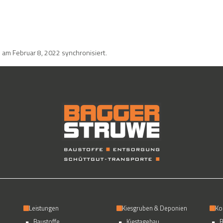
am Februar 8, 2022 synchronisiert.
Leistungen
Kiesgruben & Deponien
Ko
Baustoffe
Kiestagebau
B