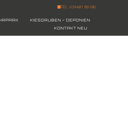
TEL. 039481 89180
HRPARK
KIESGRUBEN / DEPONIEN
KONTAKT NEU