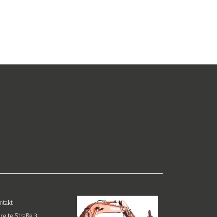
ntakt
reite Straße 3