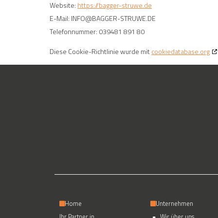
Website:
https://bagger-struwe.de
E-Mail:
INFO@
BAGGER-STRUWE.DE
Telefonnummer: 039481 891 80
Diese Cookie-Richtlinie wurde mit
cookiedatabase.org
Home
Unternehmen
Ihr Partner in
Wir über uns